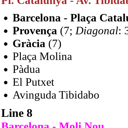
Pl. Catalunya - Av. Tibida
Barcelona - Plaça Cata
Provença
(7;
Diagonal
: 
Gràcia
(7)
Plaça Molina
Pàdua
El Putxet
Avinguda Tibidabo
Line 8
Barcelona - Moli Nou