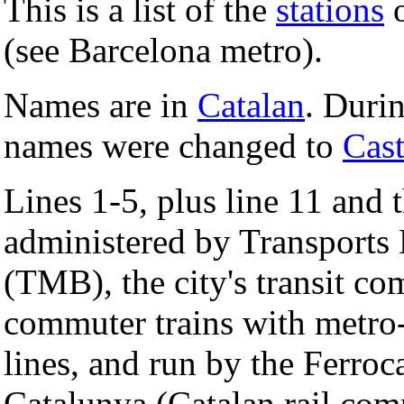
This is a list of the
stations
o
(see Barcelona metro).
Names are in
Catalan
. Duri
names were changed to
Cast
Lines 1-5, plus line 11 and 
administered by Transports
(TMB), the city's transit com
commuter trains with metro-
lines, and run by the Ferroca
Catalunya (Catalan rail com