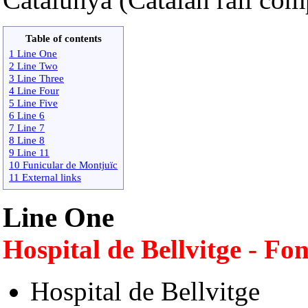
Table of contents
1 Line One
2 Line Two
3 Line Three
4 Line Four
5 Line Five
6 Line 6
7 Line 7
8 Line 8
9 Line 11
10 Funicular de Montjuïc
11 External links
Line One
Hospital de Bellvitge - Fo
Hospital de Bellvitge