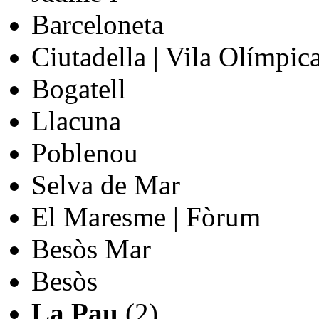
Barceloneta
Ciutadella | Vila Olímpic
Bogatell
Llacuna
Poblenou
Selva de Mar
El Maresme | Fòrum
Besòs Mar
Besòs
La Pau
(2)