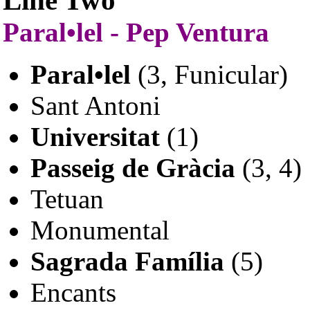
Line Two
Paral•lel - Pep Ventura
Paral•lel
(3, Funicular)
Sant Antoni
Universitat
(1)
Passeig de Gràcia
(3, 4)
Tetuan
Monumental
Sagrada Família
(5)
Encants