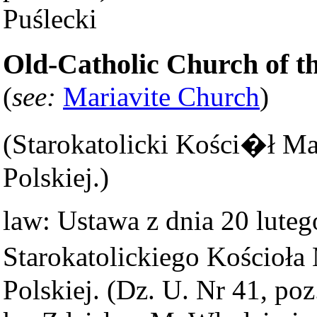
Puślecki
Old-Catholic Church of th
(
see:
Mariavite Church
)
(Starokatolicki Kości�ł M
Polskiej.)
law: Ustawa z dnia 20 lute
Starokatolickiego Kościoł
Polskiej. (Dz. U. Nr 41, po