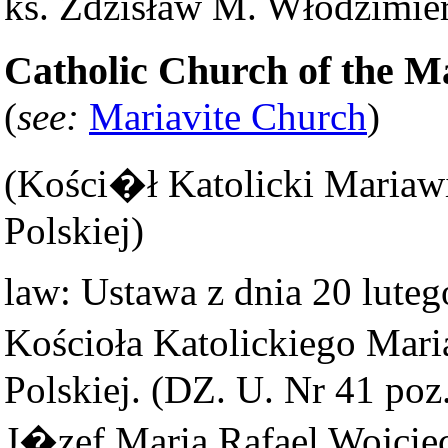
ks. Zdzisław M. Włodzimie
Catholic Church of the Ma
(
see:
Mariavite Church
)
(Kości�ł Katolicki Mariaw
Polskiej)
law: Ustawa z dnia 20 lute
Kościoła Katolickiego Mar
Polskiej. (DZ. U. Nr 41 poz
J�zef Maria Rafael Wojcie