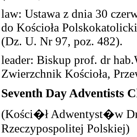
law: Ustawa z dnia 30 czer
do Kościoła Polskokatolicki
(Dz. U. Nr 97, poz. 482).
leader: Biskup prof. dr hab
Zwierzchnik Kościoła, Prz
Seventh Day Adventists C
(Kości�ł Adwentyst�w D
Rzeczypospolitej Polskiej)