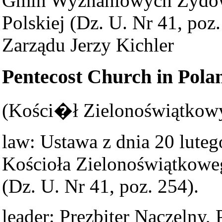
Gmin Wyznaniowych Żydows
Polskiej (Dz. U. Nr 41, poz
Zarządu Jerzy Kichler
Pentecost Church in Pola
(Kości�ł Zielonoświątkowy
law: Ustawa z dnia 20 luteg
Kościoła Zielonoświątkoweg
(Dz. U. Nr 41, poz. 254).
leader: Prezbiter Naczelny