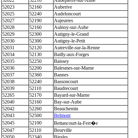
52022
52210
Aubepierre-sur-Aube
52023
52160
Auberive
52025
52240
Audeloncourt
52027
52190
Aujeurres
52028
52160
Aulnoy-sur-Aube
52029
52300
Autigny-le-Grand
52030
52300
Autigny-le-Petit
52031
52120
Autreville-sur-la-Renne
52034
52130
Bailly-aux-Forges
52035
52250
Baissey
52036
52200
Balesmes-sur-Marne
52037
52360
Bannes
52038
52240
Bassoncourt
52039
52110
Baudrecourt
52265
52170
Bayard-sur-Marne
52040
52160
Bay-sur-Aube
52042
52260
Beauchemin
52043
52500
Belmont
52045
52100
Bettancourt-la-Ferr�e
52047
52110
Beurville
52050
52340
Biesles