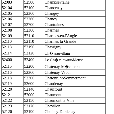
52083
52500
Champsevraine
52104
52100
Chancenay
52105
52360
Changey
52106
52260
Chanoy
52107
52700
Chantraines
52108
52360
Charmes
52109
52110
Charmes-en-l'Angle
52110
52110
Charmes-la-Grande
52113
52190
Chassigny
52114
52120
Ch�teauvillain
52400
52400
Le Ch�telet-sur-Meuse
52115
52200
Chatenay-M�cheron
52116
52360
Chatenay-Vaudin
52118
52300
Chatonrupt-Sommermont
52119
52600
Chaudenay
52120
52140
Chauffourt
52121
52000
Chaumont
52122
52150
Chaumont-la-Ville
52123
52170
Chevillon
52126
52190
Choilley-Dardenay