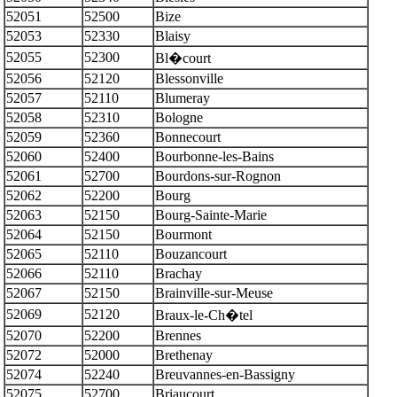
52051
52500
Bize
52053
52330
Blaisy
52055
52300
Bl�court
52056
52120
Blessonville
52057
52110
Blumeray
52058
52310
Bologne
52059
52360
Bonnecourt
52060
52400
Bourbonne-les-Bains
52061
52700
Bourdons-sur-Rognon
52062
52200
Bourg
52063
52150
Bourg-Sainte-Marie
52064
52150
Bourmont
52065
52110
Bouzancourt
52066
52110
Brachay
52067
52150
Brainville-sur-Meuse
52069
52120
Braux-le-Ch�tel
52070
52200
Brennes
52072
52000
Brethenay
52074
52240
Breuvannes-en-Bassigny
52075
52700
Briaucourt