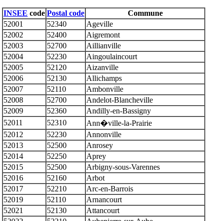
INSEE
code
Postal code
Commune
52001
52340
Ageville
52002
52400
Aigremont
52003
52700
Aillianville
52004
52230
Aingoulaincourt
52005
52120
Aizanville
52006
52130
Allichamps
52007
52110
Ambonville
52008
52700
Andelot-Blancheville
52009
52360
Andilly-en-Bassigny
52011
52310
Ann�ville-la-Prairie
52012
52230
Annonville
52013
52500
Anrosey
52014
52250
Aprey
52015
52500
Arbigny-sous-Varennes
52016
52160
Arbot
52017
52210
Arc-en-Barrois
52019
52110
Arnancourt
52021
52130
Attancourt