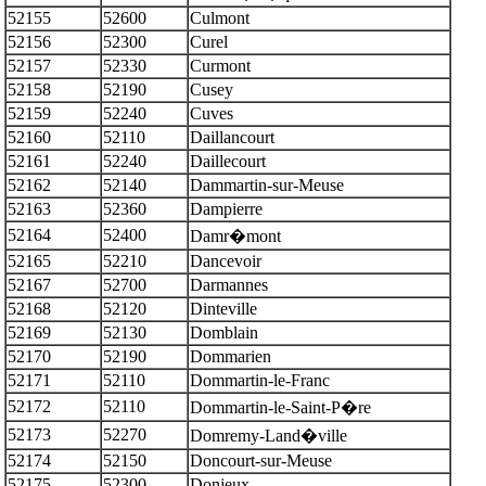
52155
52600
Culmont
52156
52300
Curel
52157
52330
Curmont
52158
52190
Cusey
52159
52240
Cuves
52160
52110
Daillancourt
52161
52240
Daillecourt
52162
52140
Dammartin-sur-Meuse
52163
52360
Dampierre
52164
52400
Damr�mont
52165
52210
Dancevoir
52167
52700
Darmannes
52168
52120
Dinteville
52169
52130
Domblain
52170
52190
Dommarien
52171
52110
Dommartin-le-Franc
52172
52110
Dommartin-le-Saint-P�re
52173
52270
Domremy-Land�ville
52174
52150
Doncourt-sur-Meuse
52175
52300
Donjeux