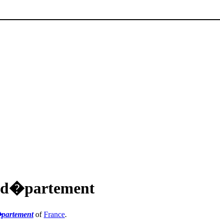
 d�partement
partement
of
France
.