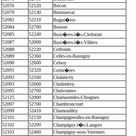
52076
52120
Bricon
52079
52130
Brousseval
52082
52210
Bugni�res
52084
52700
Busson
52085
52240
Buxi�res-l�s-Clefmont
52087
52000
Buxi�res-l�s-Villiers
52088
52220
Ceffonds
52089
52360
Celles-en-Bassigny
52090
52600
Celsoy
52091
52320
Cerisi�res
52092
52160
Chalancey
52093
52600
Chalindrey
52095
52700
Chalvraines
52125
52000
Chamarandes-Choignes
52097
52700
Chambroncourt
52099
52410
Chamouilley
52101
52150
Champigneulles-en-Bassigny
52102
52200
Champigny-l�s-Langres
52103
52400
Champigny-sous-Varennes