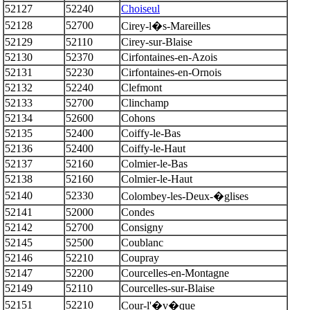
52127
52240
Choiseul
52128
52700
Cirey-l�s-Mareilles
52129
52110
Cirey-sur-Blaise
52130
52370
Cirfontaines-en-Azois
52131
52230
Cirfontaines-en-Ornois
52132
52240
Clefmont
52133
52700
Clinchamp
52134
52600
Cohons
52135
52400
Coiffy-le-Bas
52136
52400
Coiffy-le-Haut
52137
52160
Colmier-le-Bas
52138
52160
Colmier-le-Haut
52140
52330
Colombey-les-Deux-�glises
52141
52000
Condes
52142
52700
Consigny
52145
52500
Coublanc
52146
52210
Coupray
52147
52200
Courcelles-en-Montagne
52149
52110
Courcelles-sur-Blaise
52151
52210
Cour-l'�v�que